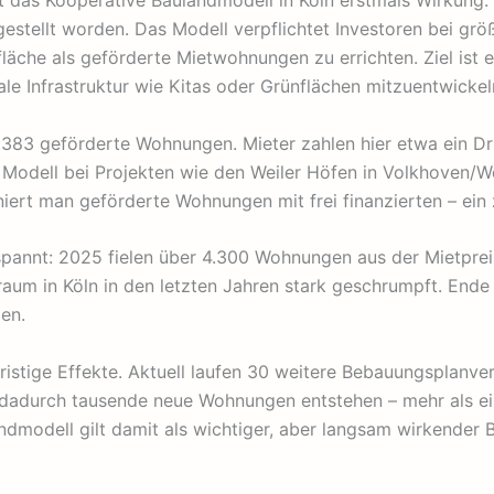
t das Kooperative Baulandmodell in Köln erstmals Wirkung: 
estellt worden. Das Modell verpflichtet Investoren bei gr
äche als geförderte Mietwohnungen zu errichten. Ziel ist 
le Infrastruktur wie Kitas oder Grünflächen mitzuentwickel
383 geförderte Wohnungen. Mieter zahlen hier etwa ein Drit
s Modell bei Projekten wie den Weiler Höfen in Volkhoven/W
iert man geförderte Wohnungen mit frei finanzierten – ein 
espannt: 2025 fielen über 4.300 Wohnungen aus der Mietprei
um in Köln in den letzten Jahren stark geschrumpft. Ende
en.
fristige Effekte. Aktuell laufen 30 weitere Bebauungsplanv
adurch tausende neue Wohnungen entstehen – mehr als ein 
ndmodell gilt damit als wichtiger, aber langsam wirkender