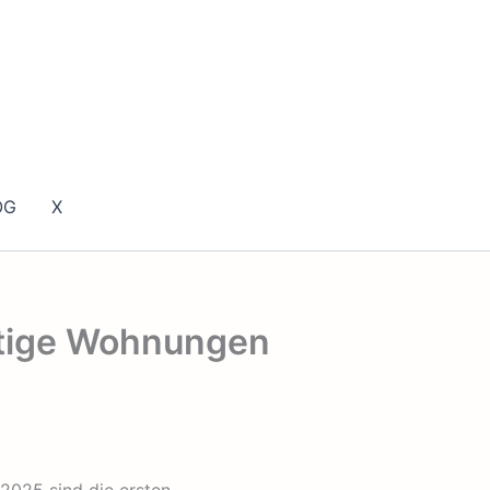
OG
X
stige Wohnungen