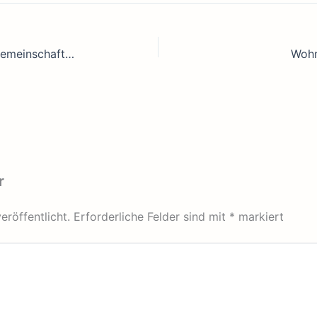
Generationsübergreifende Wohngemeinschaften – Kann Jung und Alt unter einem Dach den Wohnungsmangel lösen?
Wohn
r
eröffentlicht.
Erforderliche Felder sind mit
*
markiert